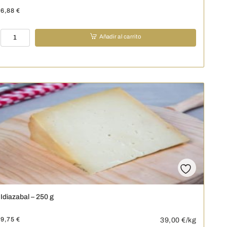
6,88
€
Maó
Añadir al carrito
Semi
-
Cuña
-
250
g
cantidad
Idiazabal – 250 g
9,75
€
39,00
€/kg