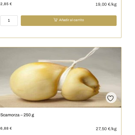
2,85
€
19,00
€/kg
Provolone
Añadir al carrito
-
150
g
cantidad
Scamorza – 250 g
6,88
€
27,50
€/kg