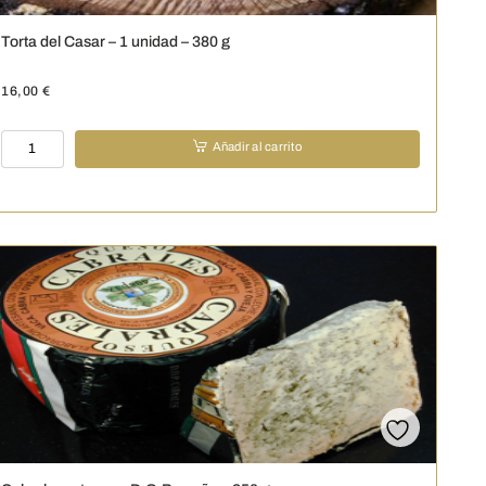
Torta del Casar – 1 unidad – 380 g
16,00
€
Torta
Añadir al carrito
del
Casar
-
1
unidad
-
380
g
cantidad