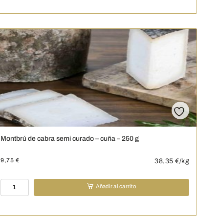
de
cabra
Garrotxa
-
225
g
cantidad
Montbrú de cabra semi curado – cuña – 250 g
9,75
€
38,35
€/kg
Montbrú
Añadir al carrito
de
cabra
semi