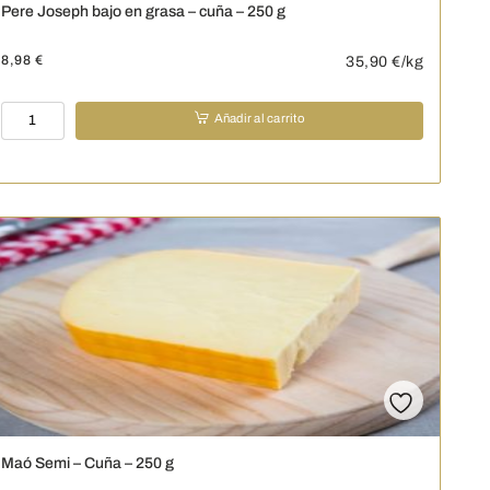
Pere Joseph bajo en grasa – cuña – 250 g
8,98
€
35,90
€/kg
Pere
Añadir al carrito
Joseph
bajo
en
grasa
-
cuña
-
250
g
cantidad
Maó Semi – Cuña – 250 g