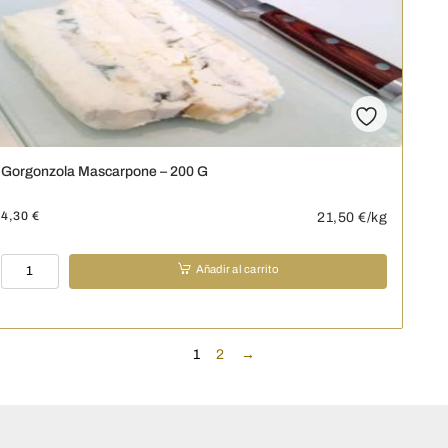
Gorgonzola Mascarpone – 200 G
4,30
€
21,50
€/kg
Gorgonzola
Añadir al carrito
Mascarpone
-
200
G
1
2
→
cantidad