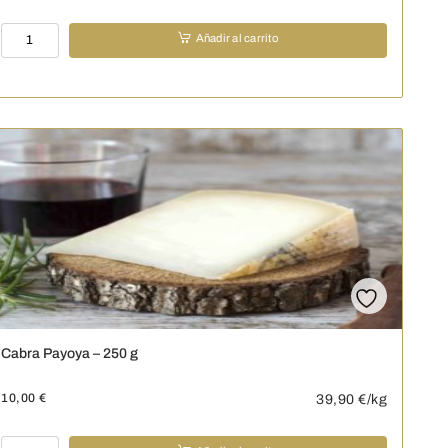
Idiazabal
Añadir al carrito
-
250
g
cantidad
Cabra Payoya – 250 g
10,00
€
39,90
€/kg
Cabra