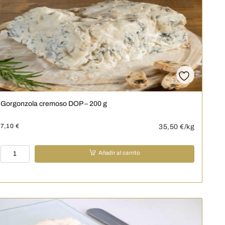
Gorgonzola cremoso DOP – 200 g
7,10
€
35,50
€/kg
Gorgonzola
Añadir al carrito
cremoso
DOP
-
200
g
cantidad