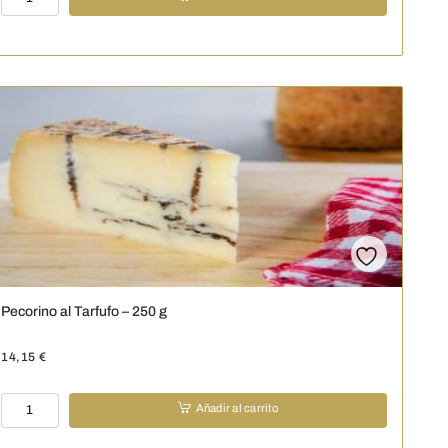
Reggiano
-
250
g
cantidad
Pecorino al Tarfufo – 250 g
14,15
€
Pecorino
Añadir al carrito
al
Tarfufo