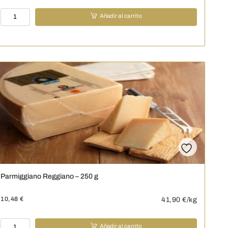
Scamorza
Añadir al carrito
-
250
g
cantidad
Parmiggiano Reggiano – 250 g
10,48
€
41,90
€/kg
Parmiggiano
Añadir al carrito