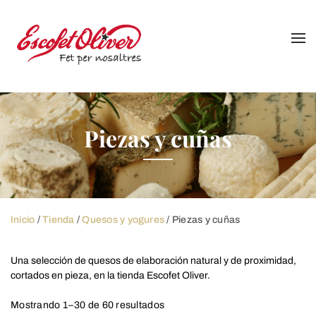
Skip
to
content
Piezas y cuñas
Inicio
/
Tienda
/
Quesos y yogures
/ Piezas y cuñas
Una selección de quesos de elaboración natural y de proximidad,
cortados en pieza, en la tienda
Escofet
Oliver.
Mostrando 1–30 de 60 resultados