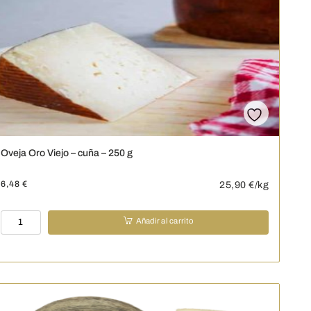
cuña
-
250
g
cantidad
Oveja Oro Viejo – cuña – 250 g
6,48
€
25,90
€/kg
Oveja
Añadir al carrito
Oro
Viejo
-
cuña
-
250