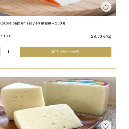
Cabra bajo en sal y en grasa – 250 g
7,13
€
28,50
€/kg
Cabra
Añadir al carrito
bajo
en
sal
y
en
grasa
-
250
g
cantidad