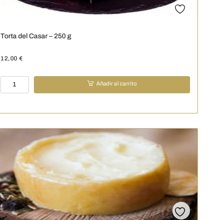
Torta del Casar – 250 g
12,00
€
Torta
Añadir al carrito
del
Casar
-
250
g
cantidad