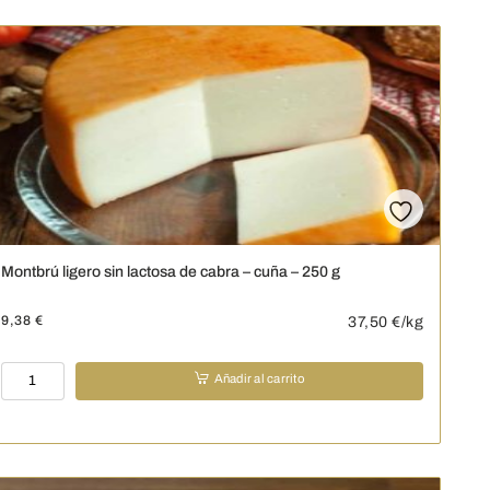
curado
–
cuña
–
250
g
cantidad
Montbrú ligero sin lactosa de cabra – cuña – 250 g
9,38
€
37,50
€/kg
Montbrú
Añadir al carrito
ligero
sin
lactosa
de
cabra