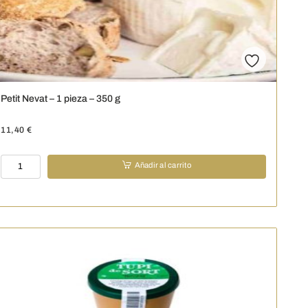
Petit Nevat – 1 pieza – 350 g
11,40
€
Petit
Añadir al carrito
Nevat
-
1
pieza
-
350
g
cantidad