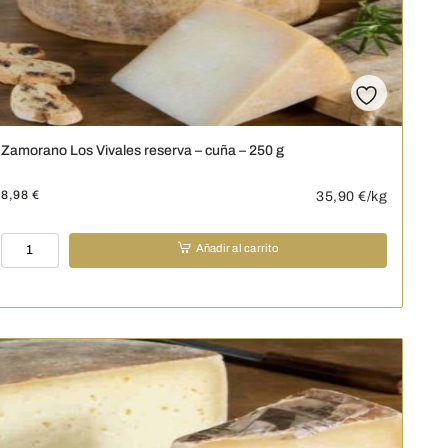
250
g
cantidad
Zamorano Los Vivales reserva – cuña – 250 g
8,98
€
35,90
€/kg
Zamorano
Añadir al carrito
Los
Vivales
reserva
-
cuña
-
250
g
cantidad