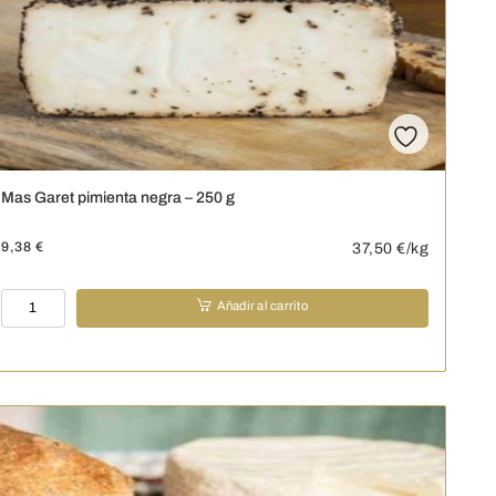
cantidad
Mas Garet pimienta negra – 250 g
9,38
€
37,50
€/kg
Mas
Añadir al carrito
Garet
pimienta
negra
-
250
g
cantidad