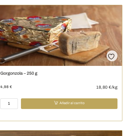
-
250
g
cantidad
Gorgonzola – 250 g
4,98
€
18,80
€/kg
Gorgonzola
Añadir al carrito
-
250
g
cantidad