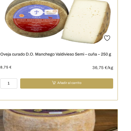
g
cantidad
Oveja curado D.O. Manchego Valdivieso Semi – cuña – 250 g
8,75
€
36,75
€/kg
Oveja
Añadir al carrito
curado
D.O.
Manchego
Valdivieso
Semi
-
cuña
-