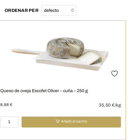
ORDENAR PER
defecto
No options to
choose
Queso de oveja Escofet Oliver – cuña – 250 g
8,88
€
35,50
€/kg
Queso
Añadir al carrito
de
oveja
Escofet