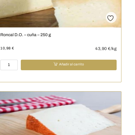
Roncal D.O. – cuña – 250 g
10,98
€
43,90
€/kg
Roncal
Añadir al carrito
D.O.
-
cuña
-
250
g
cantidad