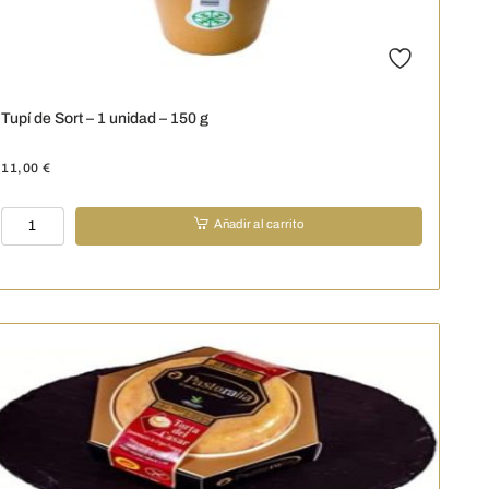
Tupí de Sort – 1 unidad – 150 g
11,00
€
Tupí
Añadir al carrito
de
Sort
–
1
unidad
-
150
g
cantidad