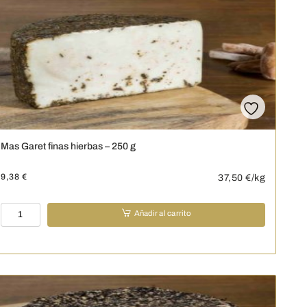
-
cuña
-
250
g
cantidad
Mas Garet finas hierbas – 250 g
9,38
€
37,50
€/kg
Mas
Añadir al carrito
Garet
finas
hierbas
-
250
g