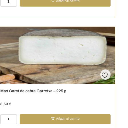
Añadir al carrito
Payoya
-
250
g
cantidad
Mas Garet de cabra Garrotxa – 225 g
8,53
€
Mas
Añadir al carrito
Garet