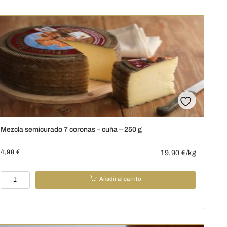
Oliver
-
cuña
–
250
g
cantidad
Mezcla semicurado 7 coronas – cuña – 250 g
4,98
€
19,90
€/kg
Mezcla
Añadir al carrito
semicurado
7
coronas
-