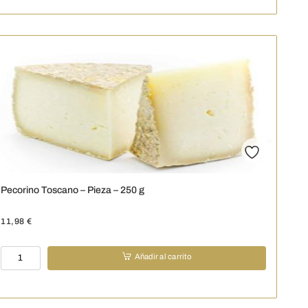
-
250
g
cantidad
Pecorino Toscano – Pieza – 250 g
11,98
€
Pecorino
Añadir al carrito
Toscano
-
Pieza