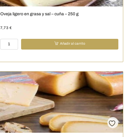
Oveja ligero en grasa y sal – cuña – 250 g
7,73
€
Oveja
Añadir al carrito
ligero
en
grasa
y
sal
-
cuña
-
250
g
cantidad