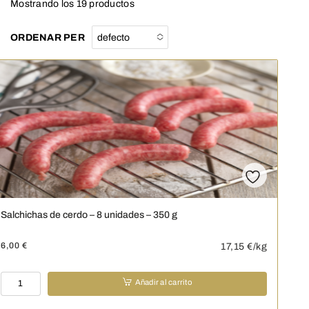
Mostrando los 19 productos
ORDENAR PER
defecto
No options to
choose
Salchichas de cerdo – 8 unidades – 350 g
6,00
€
17,15
€/kg
Salchichas
Añadir al carrito
de
cerdo