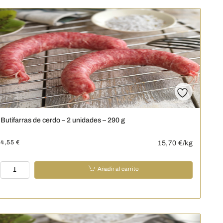
10
unidades
-
400
g
cantidad
Butifarras de cerdo – 2 unidades – 290 g
4,55
€
15,70
€/kg
Butifarras
Añadir al carrito
de
cerdo
-
2
unidades