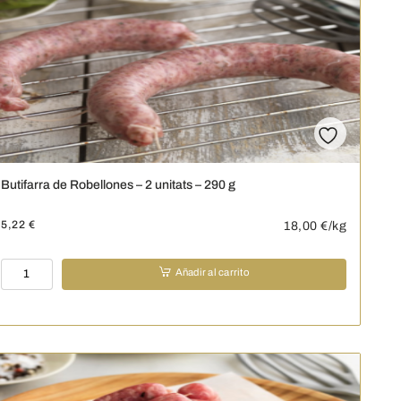
-
290
g
cantidad
Butifarra de Robellones – 2 unitats – 290 g
5,22
€
18,00
€/kg
Butifarra
Añadir al carrito
de
Robellones
-
2
unitats
-
290