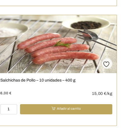
-
8
unidades
-
350
g
cantidad
Salchichas de Pollo – 10 unidades – 400 g
6,00
€
15,00
€/kg
Salchichas
Añadir al carrito
de
Pollo
-