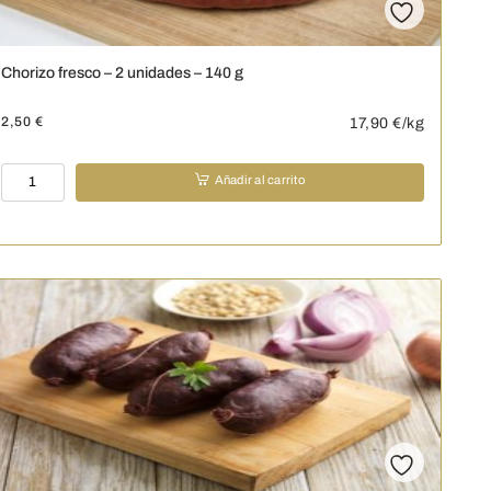
Chorizo fresco – 2 unidades – 140 g
2,50
€
17,90
€/kg
Chorizo
Añadir al carrito
fresco
-
2
unidades
-
140
g
cantidad