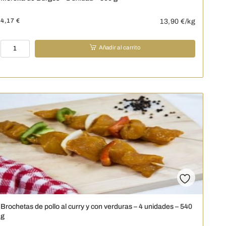
4,17
€
13,90
€/kg
Morcilla
Añadir al carrito
de
Burgos
-
1
unidad
-
300
g
cantidad
Brochetas de pollo al curry y con verduras – 4 unidades – 540
g