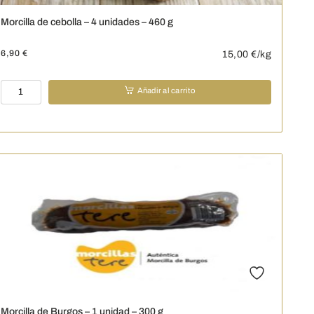
Morcilla de cebolla – 4 unidades – 460 g
6,90
€
15,00
€/kg
Morcilla
Añadir al carrito
de
cebolla
-
4
unidades
-
460
g
cantidad
Morcilla de Burgos – 1 unidad – 300 g