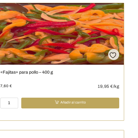
«Fajitas» para pollo – 400 g
7,60
€
19,95
€/kg
"Fajitas"
Añadir al carrito
para
pollo
-
400
g