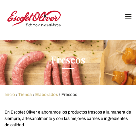
Skip
to
content
Frescos
Inicio
/
Tienda
/
Elaborados
/ Frescos
En Escofet Oliver elaboramos los productos frescos a la manera de
siempre, artesanalmente y con las mejores carnes e ingredientes
de calidad.