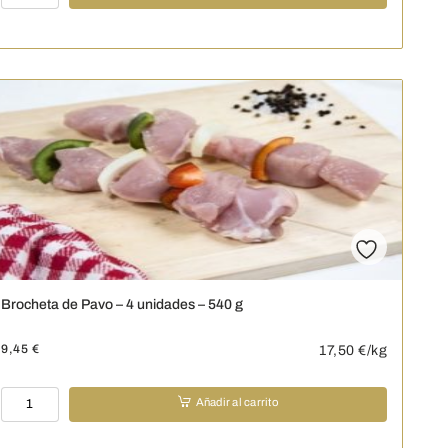
de
ternera
-
4
unidades
-
540
g
cantidad
Brocheta de Pavo – 4 unidades – 540 g
9,45
€
17,50
€/kg
Brocheta
Añadir al carrito
de
Pavo