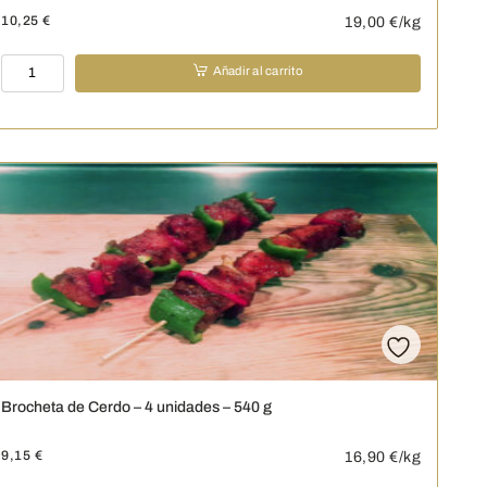
10,25
€
19,00
€/kg
Brochetas
Añadir al carrito
de
pollo
al
curry
y
con
verduras
-
4
unidades
-
540
g
cantidad
Brocheta de Cerdo – 4 unidades – 540 g
9,15
€
16,90
€/kg