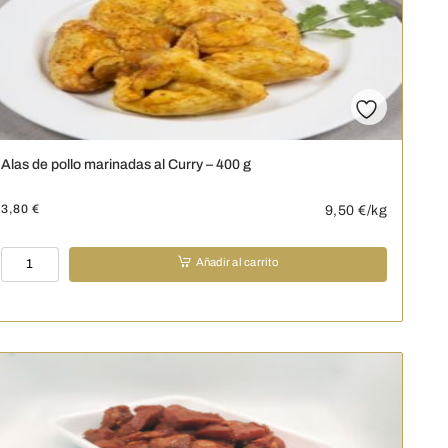
Alas de pollo marinadas al Curry – 400 g
3,80
€
9,50
€/kg
Alas
Añadir al carrito
de
pollo
marinadas
al
Curry
-
400
g
cantidad