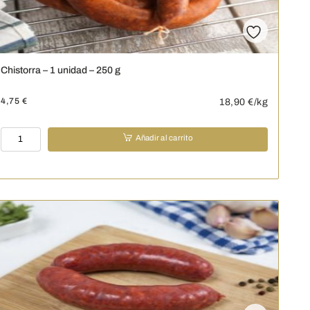
cantidad
Chistorra – 1 unidad – 250 g
4,75
€
18,90
€/kg
Chistorra
Añadir al carrito
-
1
unidad
-
250
g
cantidad