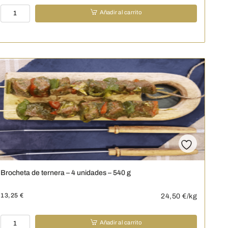
Brocheta
Añadir al carrito
de
Cerdo
-
4
unidades
-
540
g
cantidad
Brocheta de ternera – 4 unidades – 540 g
13,25
€
24,50
€/kg
Brocheta
Añadir al carrito