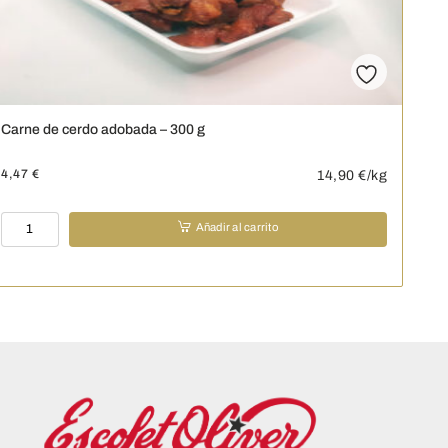
Carne de cerdo adobada – 300 g
4,47
€
14,90
€/kg
Carne
Añadir al carrito
de
cerdo
adobada
-
300
g
cantidad