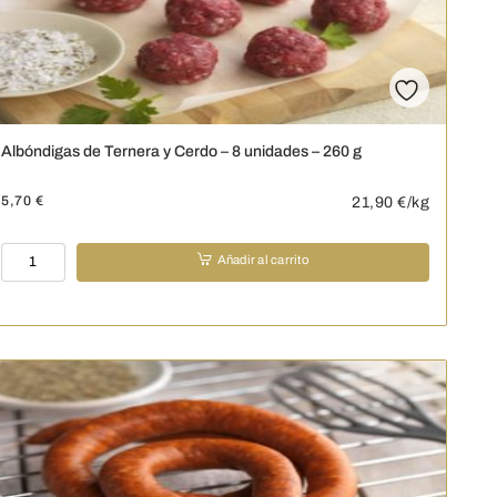
Albóndigas de Ternera y Cerdo – 8 unidades – 260 g
5,70
€
21,90
€/kg
Albóndigas
Añadir al carrito
de
Ternera
y
Cerdo
-
8
unidades
-
260
g