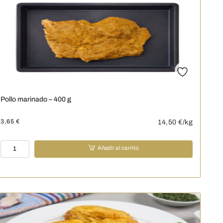
cantidad
Pollo marinado – 400 g
3,65
€
14,50
€/kg
Pollo
Añadir al carrito
marinado
-
400
g
cantidad