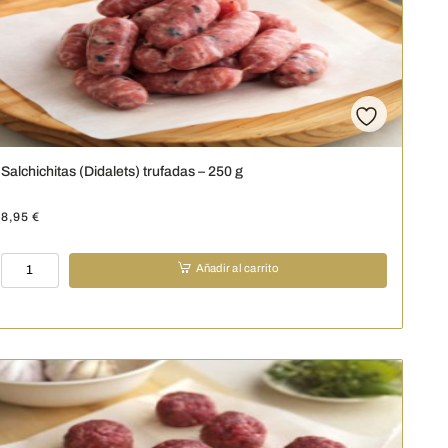
g
cantidad
Salchichitas (Didalets) trufadas – 250 g
8,95
€
Salchichitas
Añadir al carrito
(Didalets)
trufadas
-
250
g
cantidad