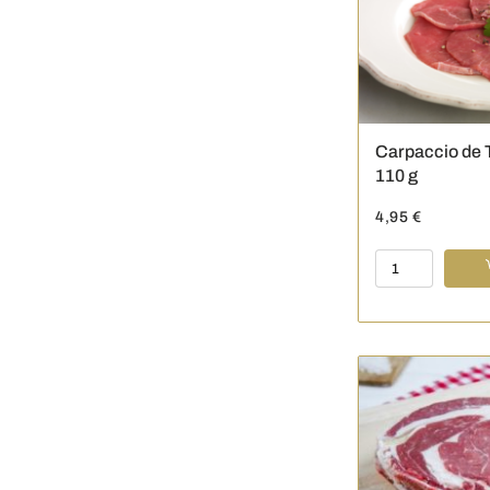
cantidad
Carpaccio de T
110 g
4,95
€
Carpaccio
de
Ternera
-
En
cortes
-
110
g