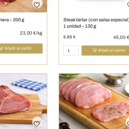
cantidad
nera – 200 g
Steak tártar (con salsa especial
1 unidad – 130 g
23,00
€/kg
5,85
€
45,00
€
Steak
Añadir al carrito
Añadir al carrito
tártar
(con
salsa
especial)
-
1
unidad
-
130
g
cantidad