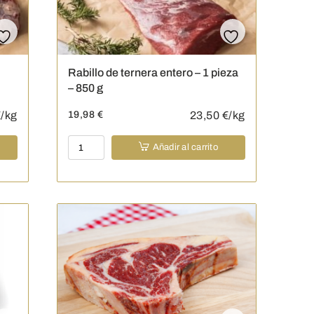
cantidad
Rabillo de ternera entero – 1 pieza
– 850 g
/kg
19,98
€
23,50
€/kg
Rabillo
Añadir al carrito
de
ternera
entero
-
1
pieza
-
850
g
cantidad