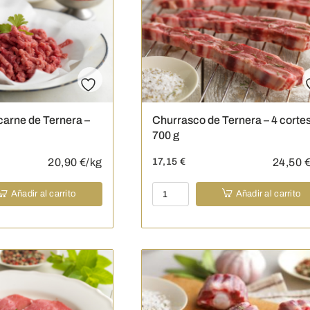
-
300
g
cantidad
carne de Ternera –
Churrasco de Ternera – 4 cortes
700 g
20,90
€/kg
17,15
€
24,50
€
Churrasco
Añadir al carrito
Añadir al carrito
de
Ternera
-
4
cortes
-
700