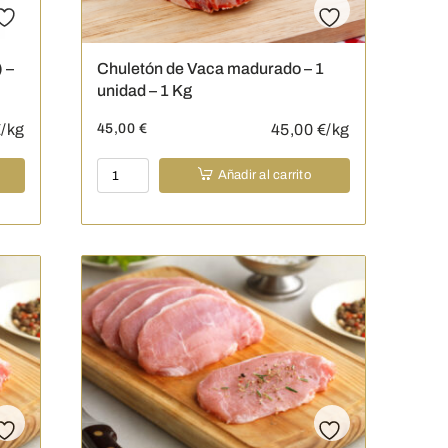
) –
Chuletón de Vaca madurado – 1
unidad – 1 Kg
/kg
45,00
€
45,00
€/kg
Chuletón
Añadir al carrito
de
Vaca
madurado
-
1
unidad
-
1
Kg
cantidad