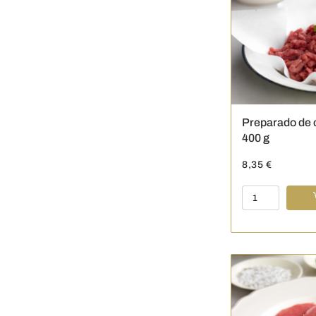
-
360
g
cantidad
Preparado de 
400 g
8,35
€
Preparado
de
carne
de
Ternera
-
400
g