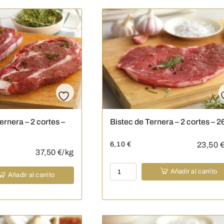
de
corte
fino
-
4
cortes
-
280
g
cantidad
ernera – 2 cortes –
Bistec de Ternera – 2 cortes – 2
6,10
€
23,50
€
37,50
€/kg
Bistec
Añadir al carrito
Añadir al carrito
de
Ternera
-
2