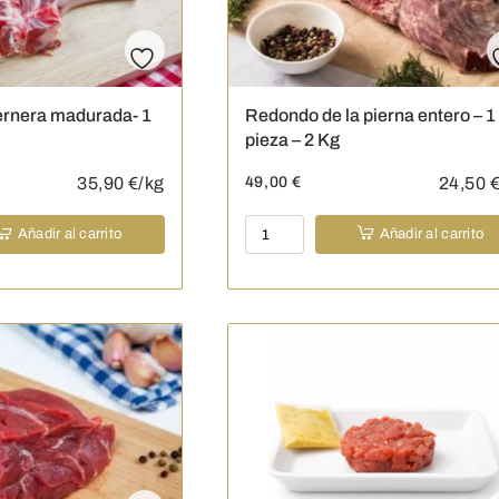
ernera madurada- 1
Redondo de la pierna entero – 1
pieza – 2 Kg
35,90
€/kg
49,00
€
24,50
€
Redondo
Añadir al carrito
Añadir al carrito
de
la
pierna
entero
-
1
pieza
-
2
Kg