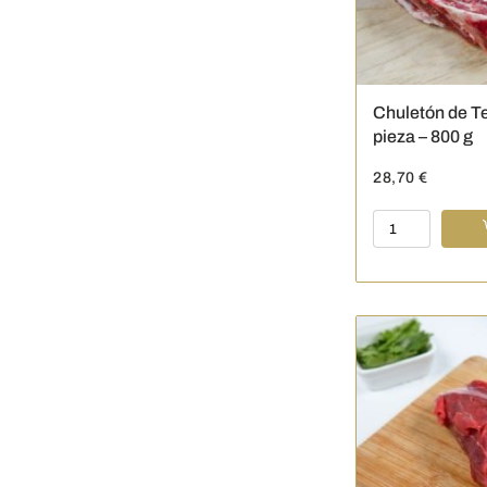
cantidad
Chuletón de T
pieza – 800 g
28,70
€
Chuletón
de
Ternera
madurada-
1
pieza
-
800
g
cantidad