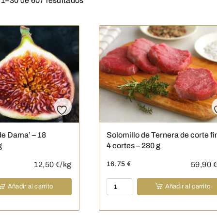
1–30 de 607 resultados
de Dama’ – 18
Solomillo de Ternera de corte fi
g
4 cortes – 280 g
12,50
€/kg
16,75
€
59,90
€
Solomillo
Añadir al carrito
Añadir al carrito
de
Ternera