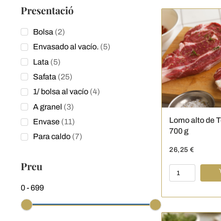
Dama'
Presentació
-
18
2
Bolsa
2
unidades
products
5
Envasado al vacío.
5
-
products
1
5
Lata
5
kg
products
25
Safata
25
cantidad
products
4
1/ bolsa al vacío
4
products
3
A granel
3
products
Lomo alto de T
11
Envase
11
700 g
products
7
Para caldo
7
products
26,25
€
Preu
Lomo
alto
0
-
699
de
Ternera
-