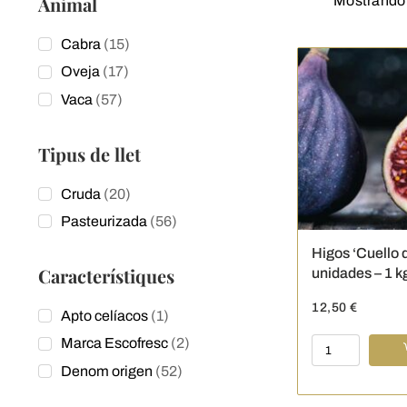
Animal
Mostrando 
15
Cabra
15
products
17
Oveja
17
products
57
Vaca
57
products
Tipus de llet
20
Cruda
20
products
56
Pasteurizada
56
products
Higos ‘Cuello 
Característiques
unidades – 1 k
12,50
€
1
Apto celíacos
1
product
2
Marca Escofresc
2
Higos
products
'Cuello
52
Denom origen
52
de
products