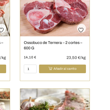
 –
Ossobuco de Ternera – 2 cortes –
600 G
/kg
14,10
€
23,50
€/kg
Ossobuco
Añadir al carrito
de
Ternera
-
2
cortes
-
600