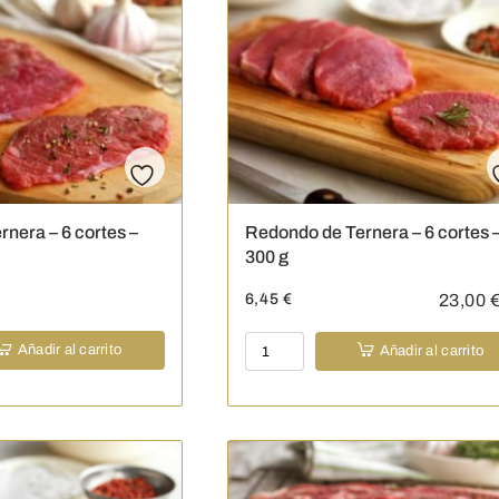
cortes
-
260
g
cantidad
rnera – 6 cortes –
Redondo de Ternera – 6 cortes 
300 g
6,45
€
23,00
€
Redondo
Añadir al carrito
Añadir al carrito
de
Ternera
-
6
cortes