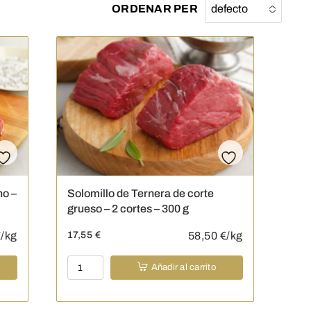
ORDENAR PER
defecto
No options
to choose
no –
Solomillo de Ternera de corte
grueso – 2 cortes – 300 g
/kg
17,55
€
58,50
€/kg
Solomillo
Añadir al carrito
de
Ternera