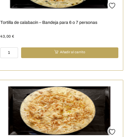
Tortilla de calabacín – Bandeja para 6 o 7 personas
43,00
€
Tortilla
Añadir al carrito
de
calabacín
-
Bandeja
para
6
o
7
personas
cantidad