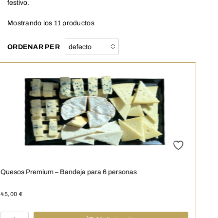
festivo.
Mostrando los 11 productos
ORDENAR PER
defecto
No options to
choose
Quesos Premium – Bandeja para 6 personas
45,00
€
Quesos