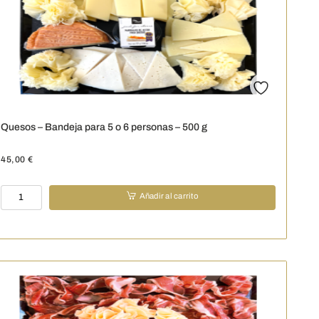
5
personas
-
400
g
cantidad
Quesos – Bandeja para 5 o 6 personas – 500 g
45,00
€
Quesos
Añadir al carrito
-
Bandeja
para
5
o
6
personas
-