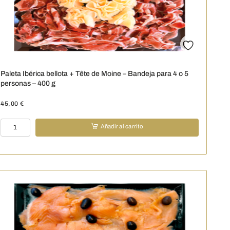
500
g
cantidad
Paleta Ibérica bellota + Tête de Moine – Bandeja para 4 o 5
personas – 400 g
45,00
€
Paleta
Añadir al carrito
Ibérica
bellota
+
Tête
de
Moine
-
Bandeja
para