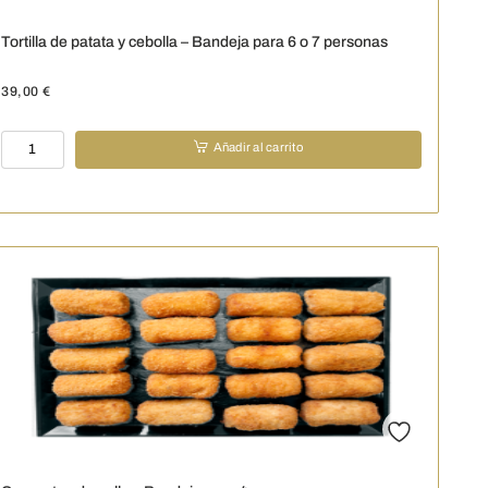
Tortilla de patata y cebolla – Bandeja para 6 o 7 personas
39,00
€
Tortilla
Añadir al carrito
de
patata
y
cebolla
-
Bandeja
para
6
o
7
personas
cantidad