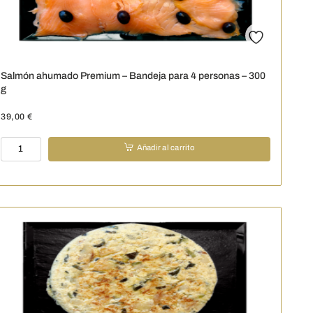
4
o
5
personas
-
400
Salmón ahumado Premium – Bandeja para 4 personas – 300
g
g
cantidad
39,00
€
Salmón
Añadir al carrito
ahumado
Premium
-
Bandeja
para
4
personas
-
300
g
cantidad