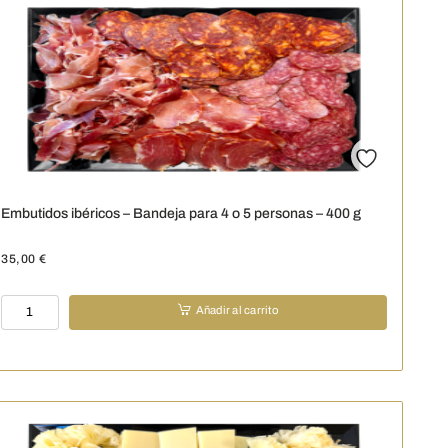
para
6
personas
cantidad
Embutidos ibéricos – Bandeja para 4 o 5 personas – 400 g
35,00
€
Embutidos
Añadir al carrito
ibéricos
-
Bandeja
para
4
o