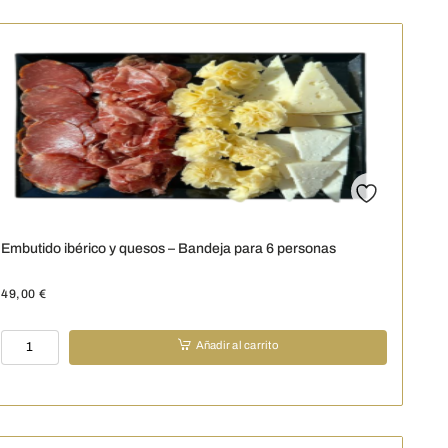
para
4
personas
-
300
g
cantidad
Embutido ibérico y quesos – Bandeja para 6 personas
49,00
€
Embutido
Añadir al carrito
ibérico
y
quesos
-
Bandeja