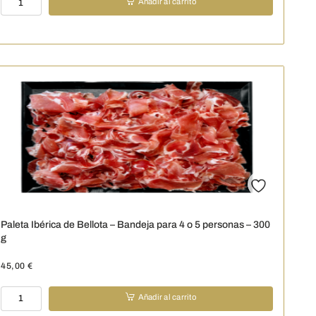
Añadir al carrito
Premium
-
Bandeja
para
6
personas
cantidad
Paleta Ibérica de Bellota – Bandeja para 4 o 5 personas – 300
g
45,00
€
Paleta
Añadir al carrito
Ibérica