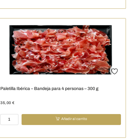
de
Bellota
-
Bandeja
para
4
o
5
personas
-
300
g
cantidad
Paletilla Ibérica – Bandeja para 4 personas – 300 g
35,00
€
Paletilla
Añadir al carrito
Ibérica
-
Bandeja