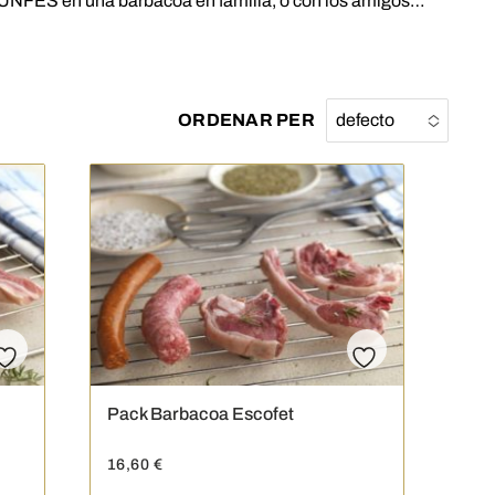
IUNFES en una barbacoa en familia, o con los amigos…
ORDENAR PER
defecto
No options
to choose
Pack Barbacoa Escofet
16,60
€