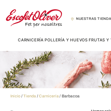
Skip
to
content
NUESTRAS TIEND
CARNICERÍA
POLLERÍA Y HUEVOS
FRUTAS Y
Inicio
/
Tienda
/
Carnicería
/ Barbacoa