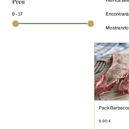
Preu
Hemos sele
9
-
17
Encontrará
Mostrando 
Pack Barbacoa
9,90
€