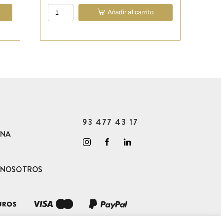
Pack
Añadir al carrito
Barbacoa
Escofet
cantidad
93 477 43 17
ONA
 NOSOTROS