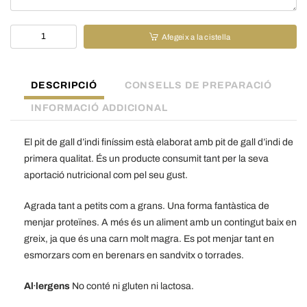
quantitat
Afegeix a la cistella
de
Pit
de
DESCRIPCIÓ
CONSELLS DE PREPARACIÓ
Gall
dindi
INFORMACIÓ ADDICIONAL
cuit
-
El pit de gall d’indi
finíssim
està elaborat amb pit de gall d’indi de
150
primera qualitat. És un producte consumit tant per la seva
g
aportació nutricional com pel seu gust.
Agrada tant a petits com a grans.
Una forma fantàstica de
menjar proteïnes. A més és un aliment amb un contingut baix en
greix
, ja que
és una carn molt magra.
Es pot menjar tant en
esmorzars com en berenars en sandvitx o torrades.
Al·lergens
No conté ni gluten ni lactosa.