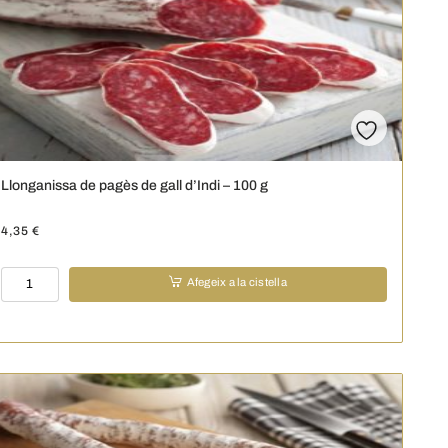
Llonganissa de pagès de gall d’Indi – 100 g
4,35
€
quantitat
Afegeix a la cistella
de
Llonganissa
de
pagès
de
gall
d'Indi
-