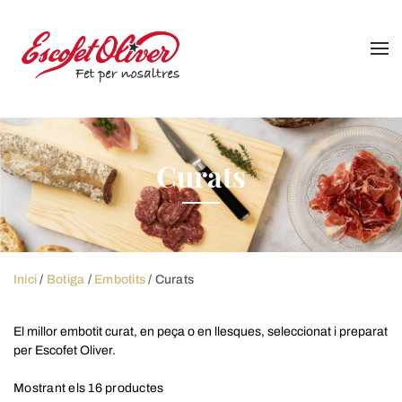
Skip
to
content
Curats
Inici
/
Botiga
/
Embotits
/ Curats
El millor embotit curat, en peça o en llesques, seleccionat i preparat
per Escofet Oliver.
Mostrant els 16 productes