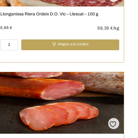
Llonganissa Riera Ordeix D.O. Vic – Llescat – 100 g
5,95
€
59,35
€/kg
quantitat
Afegeix a la cistella
de
Llonganissa
Riera
Ordeix
D.O.
Vic
-
Llescat
-
100
g