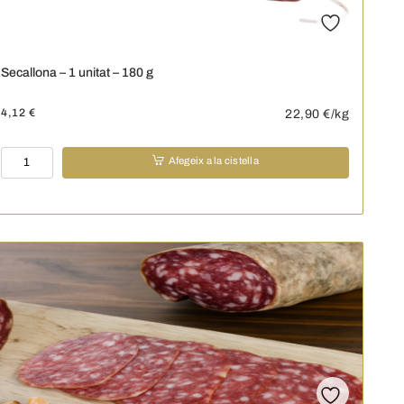
Secallona – 1 unitat – 180 g
4,12
€
22,90
€/kg
quantitat
Afegeix a la cistella
de
Secallona
-
1
unitat
-
180
g