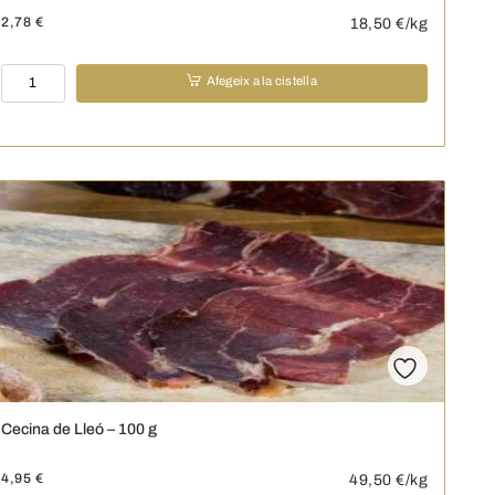
2,78
€
18,50
€/kg
quantitat
Afegeix a la cistella
de
Sobrassada
de
Mallorca
-
150
g
Cecina de Lleó – 100 g
4,95
€
49,50
€/kg