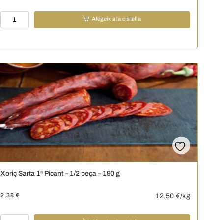
quantitat
Afegeix a la cistella
de
Cecina
de
Lleó
-
100
g
Xoriç Sarta 1ª Picant – 1/2 peça – 190 g
2,38
€
12,50
€/kg
quantitat