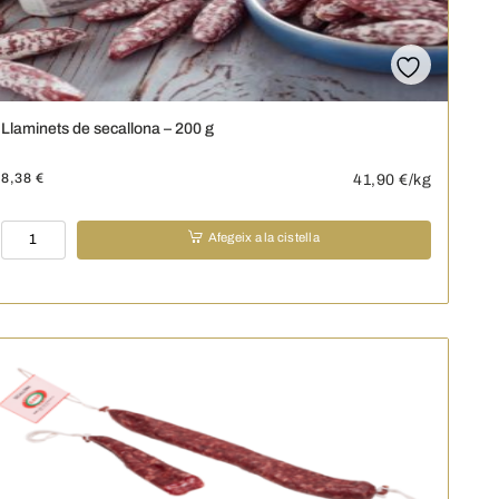
Llaminets de secallona – 200 g
8,38
€
41,90
€/kg
quantitat
Afegeix a la cistella
de
Llaminets
de
secallona
-
200
g