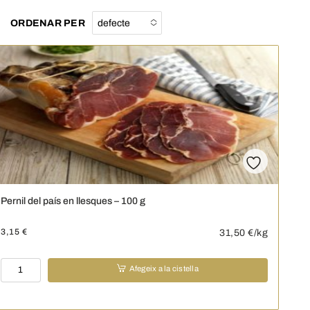
ORDENAR PER
defecte
No options
to choose
Pernil del país en llesques – 100 g
3,15
€
31,50
€/kg
quantitat
Afegeix a la cistella
de
Pernil
del