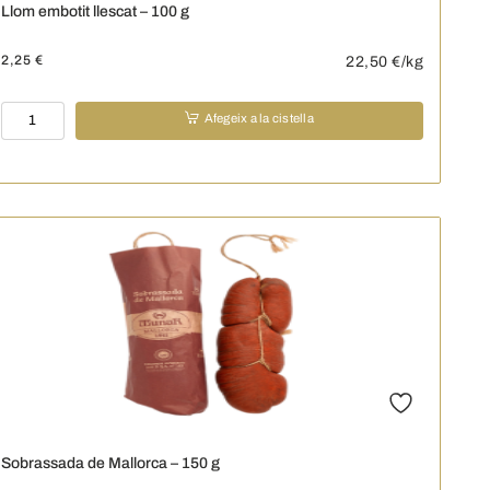
Llom embotit llescat – 100 g
2,25
€
22,50
€/kg
quantitat
Afegeix a la cistella
de
Llom
embotit
llescat
-
100
g
Sobrassada de Mallorca – 150 g