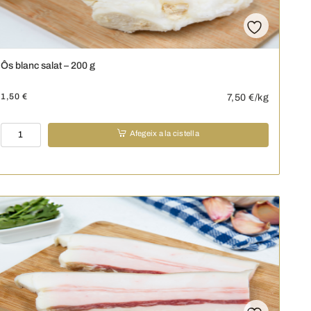
Ôs blanc salat – 200 g
1,50
€
7,50
€/kg
quantitat
Afegeix a la cistella
de
Ôs
blanc
salat
-
200
g