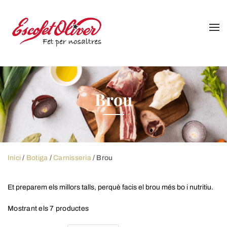
Skip
to
content
Brou
Inici
/
Botiga
/
Carnisseria
/ Brou
Et preparem els millors talls, perquè facis el brou més bo i nutritiu.
Mostrant els 7 productes