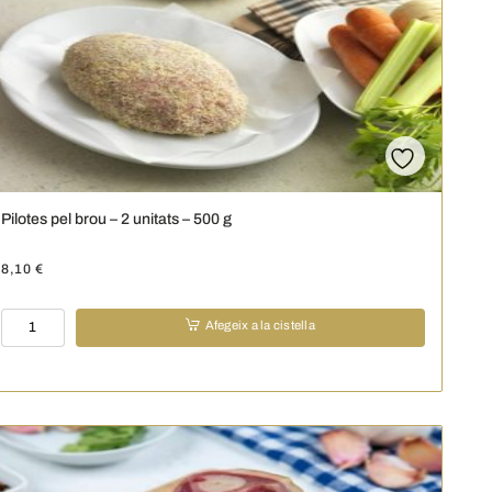
Pilotes pel brou – 2 unitats – 500 g
8,10
€
quantitat
Afegeix a la cistella
de
Pilotes
pel
brou
-
2
unitats