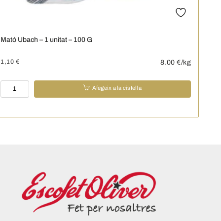
Mató Ubach – 1 unitat – 100 G
1,10
€
8.00
€/kg
quantitat
Afegeix a la cistella
de
Mató
Ubach
-
1
unitat
-
100
G