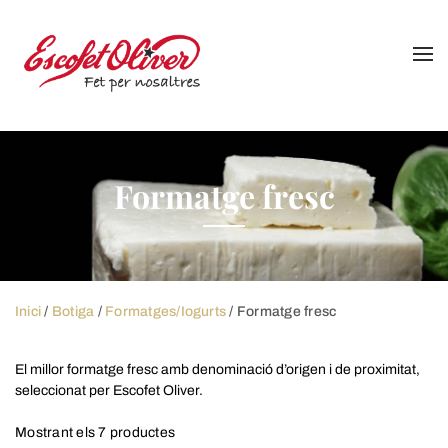
Skip
to
content
Formatge fresc
Inici
/
Botiga
/
Formatges/Iogurts
/ Formatge fresc
El millor formatge fresc amb denominació d’origen i de proximitat,
seleccionat per Escofet Oliver.
Mostrant els 7 productes