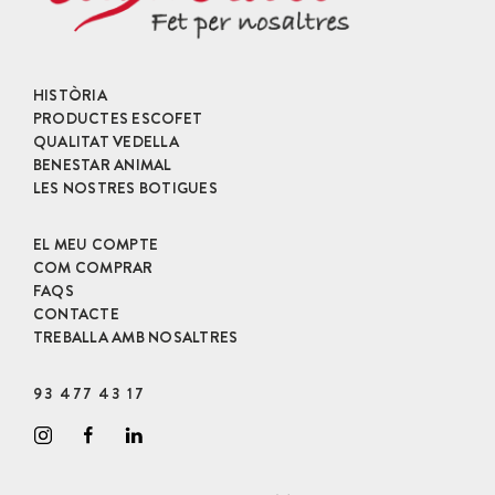
HISTÒRIA
PRODUCTES ESCOFET
QUALITAT VEDELLA
BENESTAR ANIMAL
LES NOSTRES BOTIGUES
EL MEU COMPTE
COM COMPRAR
FAQS
CONTACTE
TREBALLA AMB NOSALTRES
93 477 43 17