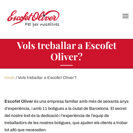
Skip
to
content
Vols treballar a Escofet
Oliver?
Inicio
/
Vols treballar a Escofet Oliver?
Escofet Oliver
és una empresa familiar amb més de seixanta anys
d’experiència, i amb 11 botigues a la ciutat de Barcelona. El secret
del nostre èxit és la dedicació i l’experiència de l’equip de
treballadors de les nostres botigues, que ajuden els clients a trobar
tot allò que necessiten.