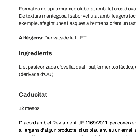
Formatge de tipus manxec elaborat amb llet crua d’ovella
De textura mantegosa i sabor vellutat amb lleugers toc
exemple, afegint unes llesques a l’entrepà o fent un tast
Al·lèrgens
: Derivats de la LLET.
Ingredients
Llet pasteorizada d'ovella, quall, sal,fermentos làctics, 
(derivada d'OU).
Caducitat
12 mesos
D’acord amb el Reglament UE 1169/2011, per conèixer l
al·lèrgens d’algun producte, si us plau envieu un email