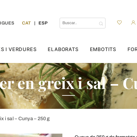
IGUES
CAT
ESP
ES I VERDURES
ELABORATS
EMBOTITS
FO
er en greix i sal – 
ix i sal – Cunya – 250 g