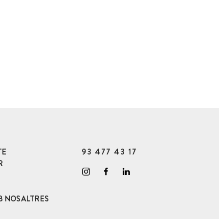
TE
93 477 43 17
R
B NOSALTRES