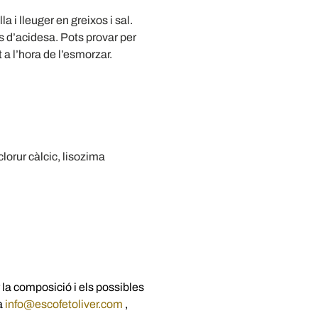
250
 i lleuger en greixos i sal.
g
s d’acidesa. Pots provar per
 a l’hora de l’esmorzar.
clorur càlcic, lisozima
a composició i els possibles
 a
info@escofetoliver.com
,