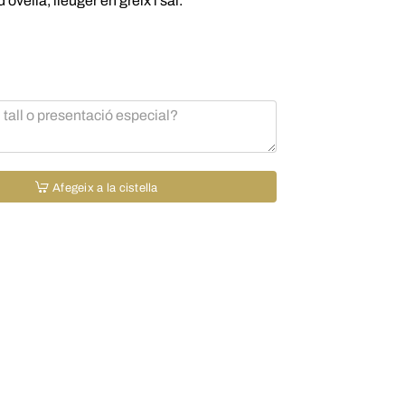
vella, lleuger en greix i sal.
Afegeix a la cistella