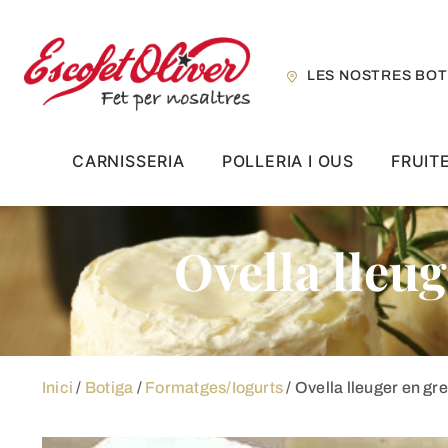
Skip
to
content
LES NOSTRES BOT
CARNISSERIA
POLLERIA I OUS
FRUIT
Ovella lleug
Inici
/
Botiga
/
Formatges/Iogurts
/ Ovella lleuger en gre