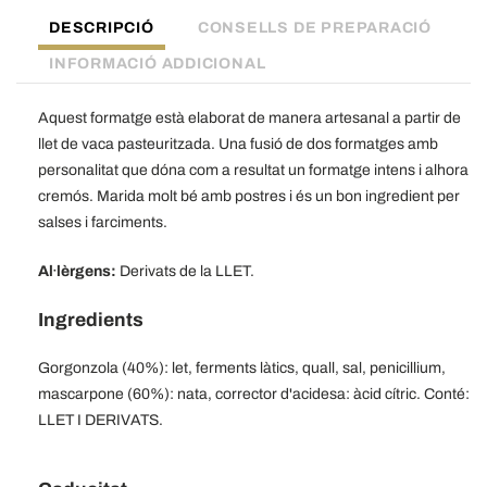
Mascarpone
DESCRIPCIÓ
CONSELLS DE PREPARACIÓ
-
200
INFORMACIÓ ADDICIONAL
G
Aquest formatge està elaborat de manera artesanal a partir de
llet de vaca pasteuritzada. Una fusió de dos formatges amb
personalitat que dóna com a resultat un formatge intens i alhora
cremós. Marida molt bé amb postres i és un bon ingredient per
salses i farciments.
Al·lèrgens:
Derivats de la LLET.
Ingredients
Gorgonzola (40%): let, ferments làtics, quall, sal, penicillium,
mascarpone (60%): nata, corrector d'acidesa: àcid cítric. Conté:
LLET I DERIVATS.