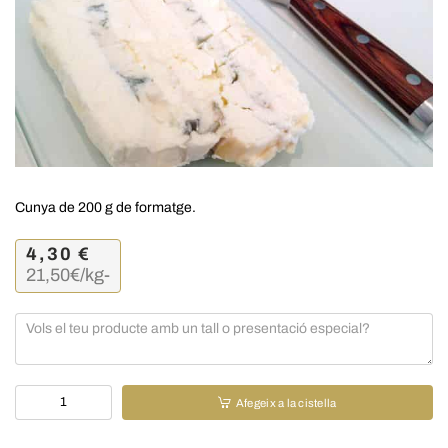
Cunya de 200 g de formatge.
4,30
€
21,50
€/kg
-
quantitat
Afegeix a la cistella
de
Gorgonzola