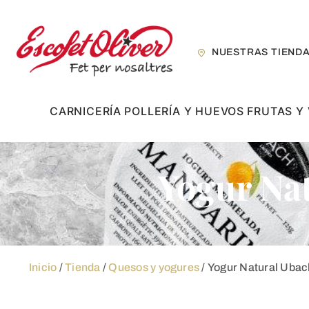
Skip
to
content
NUESTRAS TIEND
CARNICERÍA
POLLERÍA Y HUEVOS
FRUTAS Y
Yogur Nat
Inicio
/
Tienda
/
Quesos y yogures
/ Yogur Natural Ubach