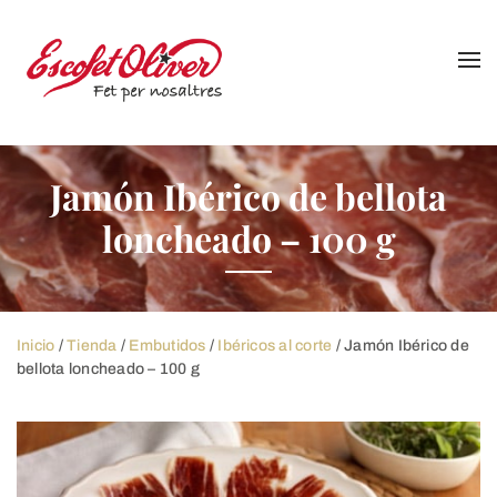
Skip
to
content
Jamón Ibérico de bellota
loncheado – 100 g
Inicio
/
Tienda
/
Embutidos
/
Ibéricos al corte
/ Jamón Ibérico de
bellota loncheado – 100 g