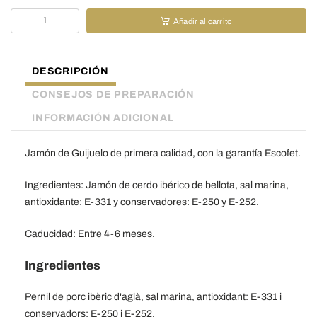
Jamón
Añadir al carrito
Ibérico
de
bellota
DESCRIPCIÓN
loncheado
-
CONSEJOS DE PREPARACIÓN
100
INFORMACIÓN ADICIONAL
g
cantidad
Jamón de Guijuelo de primera calidad, con la garantía Escofet.
Ingredientes:
Jamón de cerdo ibérico de
bellota
, sal marina,
antioxidante: E-331 y conservadores: E-250 y E-252.
Caducidad: Entre 4-6 meses.
Ingredientes
Pernil de porc ibèric d'aglà, sal marina, antioxidant: E-331 i
conservadors: E-250 i E-252.